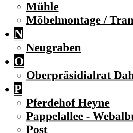
Mühle
Möbelmontage / Tran
N
Neugraben
O
Oberpräsidialrat Da
P
Pferdehof Heyne
Pappelallee - Webal
Post