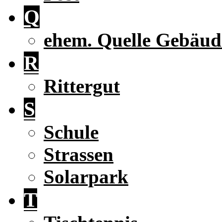
Q
ehem. Quelle Gebäud
R
Rittergut
S
Schule
Strassen
Solarpark
T