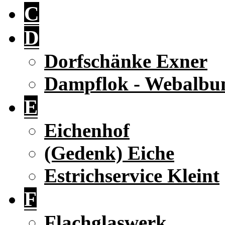
C
D
Dorfschänke Exner
Dampflok - Webalb
E
Eichenhof
(Gedenk) Eiche
Estrichservice Kleint
F
Flachglaswerk