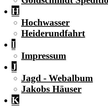
H
Hochwasser
Heiderundfahrt
I
Impressum
J
Jagd - Webalbum
Jakobs Häuser
K